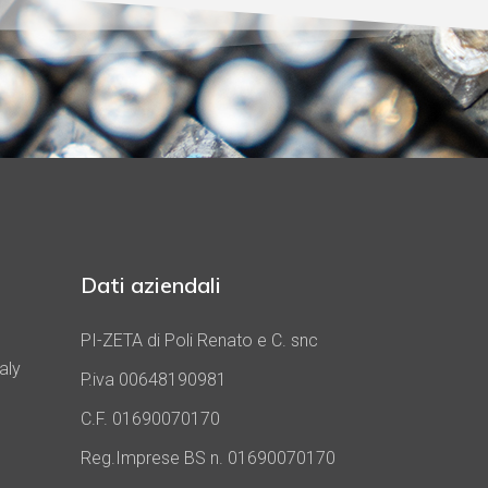
Dati aziendali
PI-ZETA di Poli Renato e C. snc
aly
P.iva 00648190981
C.F. 01690070170
Reg.Imprese BS n. 01690070170