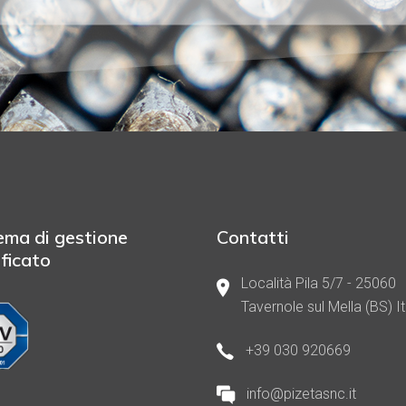
ema di gestione
Contatti
ificato
Località Pila 5/7 - 25060
Tavernole sul Mella (BS) It
+39 030 920669
info@pizetasnc.it