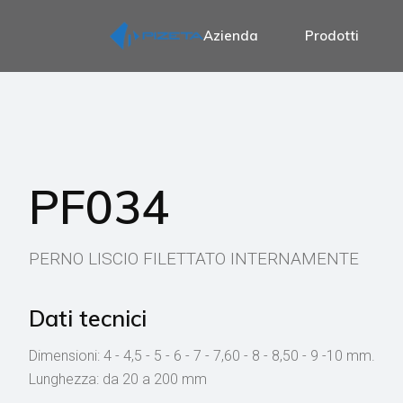
Azienda
Prodotti
P
Perni per coppia
P
Perni per manigl
Perni per manigl
PF034
Perni per manigli
Perni per manig
PERNO LISCIO FILETTATO INTERNAMENTE
Perni per nottol
Perni per esposi
Dati tecnici
Accessori per m
Dimensioni: 4 - 4,5 - 5 - 6 - 7 - 7,60 - 8 - 8,50 - 9 -10 mm.
Lunghezza: da 20 a 200 mm