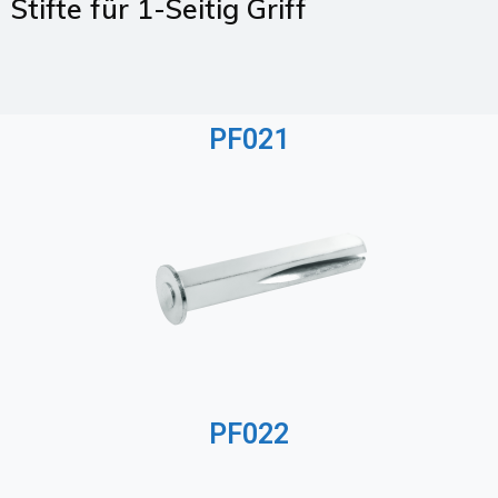
Stifte für 1-Seitig Griff
PF021
PF022