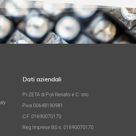
Dati aziendali
PI-ZETA di Poli Renato e C. snc
aly
P.iva 00648190981
C.F. 01690070170
Reg.Imprese BS n. 01690070170