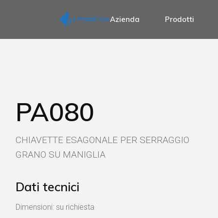
Azienda
Prodotti
P
Perni per coppia
P
Perni per manigl
Perni per manigl
PA080
Perni per manigli
Perni per manig
CHIAVETTE ESAGONALE PER SERRAGGIO
Perni per nottol
GRANO SU MANIGLIA
Perni per esposi
Accessori per m
Dati tecnici
Dimensioni: su richiesta