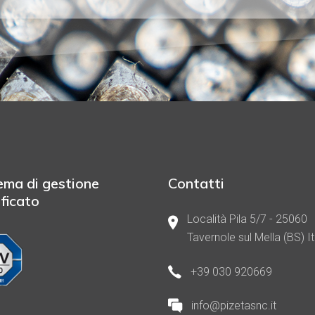
ema di gestione
Contatti
ificato
Località Pila 5/7 - 25060
Tavernole sul Mella (BS) It
+39 030 920669
info@pizetasnc.it