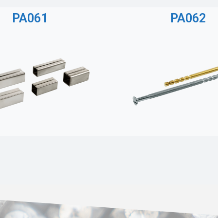
PA061
PA062