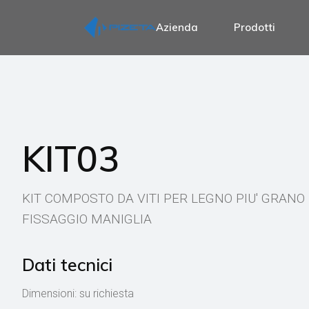
Azienda
Prodotti
P
Perni per coppia
P
Perni per manigl
Perni per manigl
KIT03
Perni per manigli
Perni per manig
KIT COMPOSTO DA VITI PER LEGNO PIU' GRANO
Perni per nottol
FISSAGGIO MANIGLIA
Perni per esposi
Accessori per m
Dati tecnici
Dimensioni: su richiesta