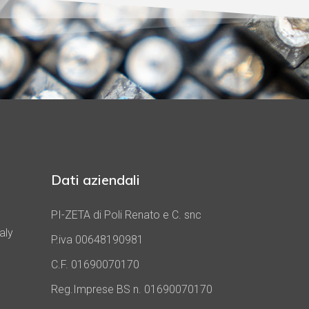
Dati aziendali
PI-ZETA di Poli Renato e C. snc
aly
P.iva 00648190981
C.F. 01690070170
Reg.Imprese BS n. 01690070170