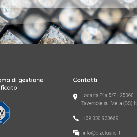
ema di gestione
Contatti
ificato
Località Pila 5/7 - 25060
Tavernole sul Mella (BS) It
+39 030 920669
info@pizetasnc.it