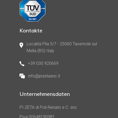
Kontakte
Località Pila 5/7 - 25060 Tavernole sul
Mella (BS) Italy
+39 030 920669
info@pizetasnc.it
Unternehmensdaten
PI-ZETA di Poli Renato e C. snc
P.iva 00648190981