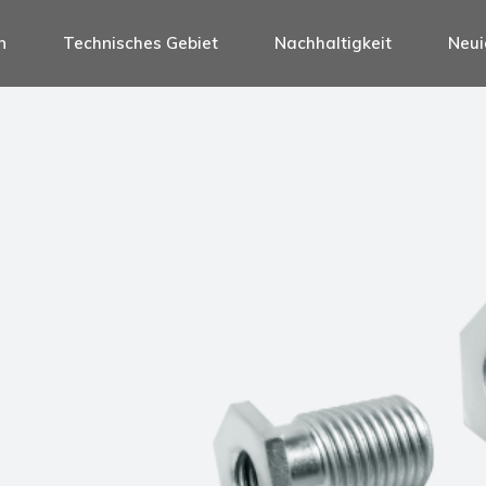
n
Technisches Gebiet
Nachhaltigkeit
Neui
fe
rknäufe
fe
e