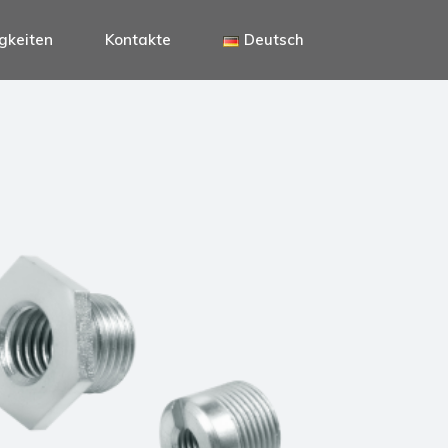
gkeiten
Kontakte
Deutsch
Italiano
English
Deutsch
Italiano
English
Deutsch