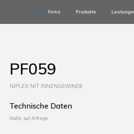
Firma
Produkte
Leistunge
Stifte für Türgriffe
Stifte für 1-seitig Griffe
Stifte für Antipanik-grif
Stifte für Türgriffe
Stifte für Fenstergriffe
Stifte für 1-seitig Griffe
Stifte für Griffe und Tü
Stifte für Antipanik-griffe
PF059
Stifte für Wc-Sperren
Stifte für Fenstergriffe
Stifte für feste Türknäu
Stifte für Griffe und Türknäuf
Zubehör für Türgriffe
NIPLEX NIT INNENGEWINDE
Stifte für Wc-Sperren
Stifte für feste Türknäufe
Technische Daten
Zubehör für Türgriffe
Maße: auf Anfrage