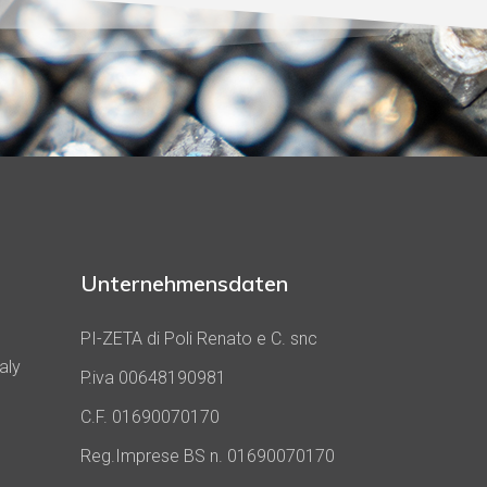
Unternehmensdaten
PI-ZETA di Poli Renato e C. snc
aly
P.iva 00648190981
C.F. 01690070170
Reg.Imprese BS n. 01690070170