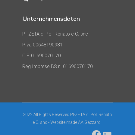
Unternehmensdaten
PI-ZETA di Poli Renato e C. snc
P.iva 00648190981
C.F. 01690070170
Reg.Imprese BS n. 01690070170
2022 All Rights Reserved PI-ZETA di Poli Renato
e C. snc - Website made
AA Gazzaroli