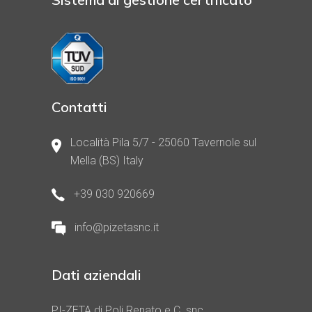
Contatti
Località Pila 5/7 - 25060 Tavernole sul
Mella (BS) Italy
+39 030 920669
info@pizetasnc.it
Dati aziendali
PI-ZETA di Poli Renato e C. snc