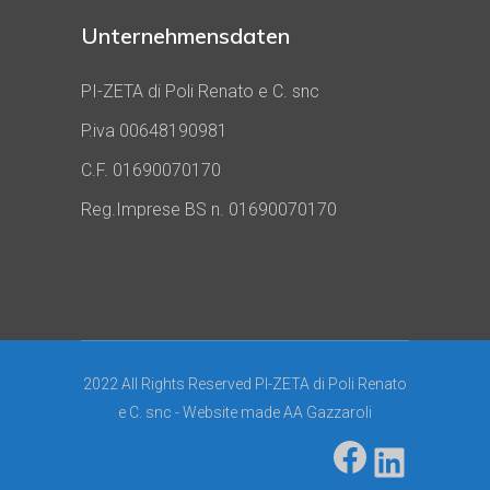
Unternehmensdaten
PI-ZETA di Poli Renato e C. snc
P.iva 00648190981
C.F. 01690070170
Reg.Imprese BS n. 01690070170
2022 All Rights Reserved PI-ZETA di Poli Renato
e C. snc - Website made
AA Gazzaroli