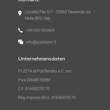
Località Pila 5/7 - 25060 Tavernole sul
Mella (BS) Italy
+39 030 920669
info@pizetasnc.it
Unternehmensdaten
PI-ZETA di Poli Renato e C. snc
P.iva 00648190981
C.F. 01690070170
Reg.Imprese BS n. 01690070170